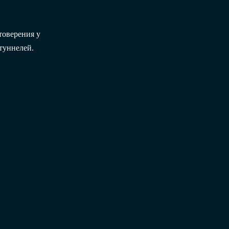
товерения у
туннелей.