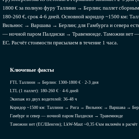
1800 € за полную фуру Таллинн → Берлин; паллет сборным
180-260 €, срок 4-6 дней. Основной коридор ~1500 км: Та
Вильнюс → Варшава → Берлин; для Гамбурга и севера ест
— ночной паром Палдиски → Травемюнде. Таможни нет — 
ЕС. Расчёт стоимости присылаем в течение 1 часа.
Ключевые факты
FTL Таллинн → Берлин: 1300-1800 € · 2-3 дня
LTL (1 паллет): 180-260 € · 4-6 дней
Экипаж из двух водителей: 36-48 ч
Коридор ~1500 км: Таллинн → Рига → Вильнюс → Варшава → Бе
Гамбург и север — ночной паром Палдиски → Травемюнде
Таможни нет (ЕС/Шенген); LkW-Maut ~0,35 €/км включён в расчёт