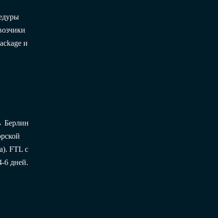
едуры
возчики
ackage и
→ Берлин
орской
). FTL с
4-6 дней.