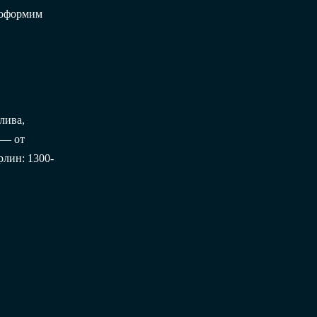
 оформим
лива,
 — от
рлин: 1300-