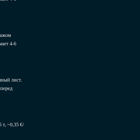
пажом
ает 4-6
чный лист.
 перед
т, ~0,35 €/