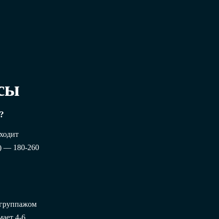
сы
?
входит
) — 180-260
L группажом
ает 4-6