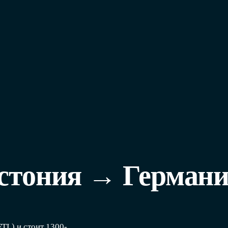
Эстония → Герман
TL) и стоит 1300-