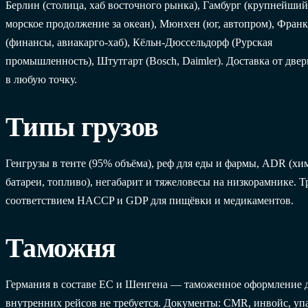
Берлин (столица, хаб восточного рынка), Гамбург (крупнейши
морское продолжение за океан), Мюнхен (юг, автопром), Фран
(финансы, авиакарго-хаб), Кёльн-Дюссельдорф (Рурская
промышленность), Штутгарт (Bosch, Daimler). Доставка от двер
в любую точку.
Типы грузов
Генгрузы в тенте (95% объёма), реф для еды и фармы, ADR (хи
батареи, топливо), негабарит и тяжеловесы на низкорамнике. Т
соответствием HACCP и GDP для пищёвки и медикаментов.
Таможня
Германия в составе ЕС и Шенгена — таможенное оформление 
внутренних рейсов не требуется. Документы: CMR, инвойс, у