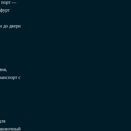
й порт —
кфурт
и до двери
мия,
ранспорт с
для
паковочный