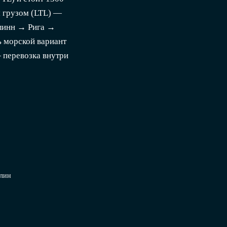
 грузом (LTL) —
ллинн → Рига →
ь морской вариант
перевозка внутри
рлин