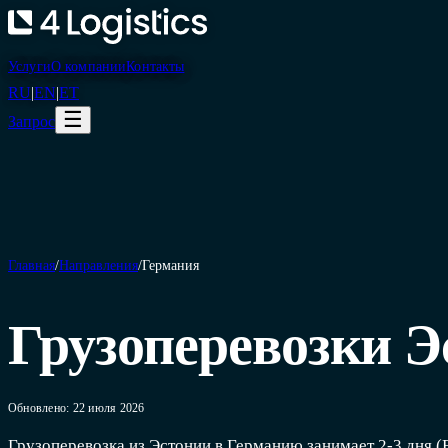
Услуги
О компании
Контакты
RU
|
EN
|
ET
☰
Запрос
Главная
/
Направления
/
Германия
Грузоперевозки 
Обновлено: 22 июля 2026
Грузоперевозка из Эстонии в Германию занимает 2-3 дня (F