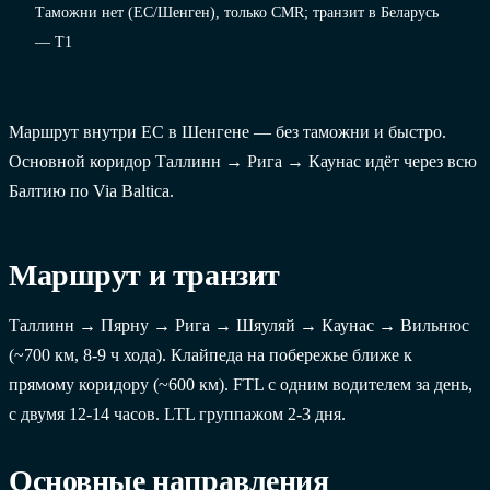
Таможни нет (ЕС/Шенген), только CMR; транзит в Беларусь
— T1
Маршрут внутри ЕС в Шенгене — без таможни и быстро.
Основной коридор Таллинн → Рига → Каунас идёт через всю
Балтию по Via Baltica.
Маршрут и транзит
Таллинн → Пярну → Рига → Шяуляй → Каунас → Вильнюс
(~700 км, 8-9 ч хода). Клайпеда на побережье ближе к
прямому коридору (~600 км). FTL с одним водителем за день,
с двумя 12-14 часов. LTL группажом 2-3 дня.
Основные направления