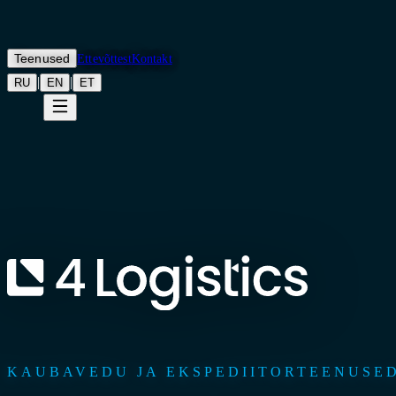
Teenused
Ettevõttest
Kontakt
|
|
RU
EN
ET
KAUBAVEDU JA EKSPEDIITORTEENUSE