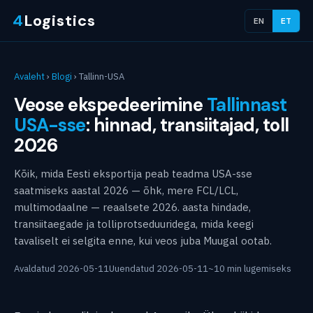
4
Logistics
EN
ET
Avaleht
›
Blogi
› Tallinn-USA
Veose ekspedeerimine
Tallinnast
USA-sse
: hinnad, transiitajad, toll
2026
Kõik, mida Eesti eksportija peab teadma USA-sse
saatmiseks aastal 2026 — õhk, mere FCL/LCL,
multimodaalne — reaalsete 2026. aasta hindade,
transiitaegade ja tolliprotseduuridega, mida keegi
tavaliselt ei selgita enne, kui veos juba Muugal ootab.
Avaldatud 2026-05-11
Uuendatud 2026-05-11
~10 min lugemiseks