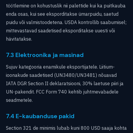
töötlemine on kohustuslik nii palettide kui ka puitkauba
enda osas, kui see eksporditakse ümarpuidu, saetud
puidu või valmistoodetena. USDA kontrollib saabumisel;
mittevastavad saadetised eksporditakse uuesti või
hävitatakse.
7.3 Elektroonika ja masinad
Sujuv kategooria enamikule eksportijatele. Liitium-
ioonakude saadetised (UN3480/UN3481) nõuavad
IATA DGR Section II deklaratsiooni, 30% laetuse piiri ja
UN-pakendit. FCC Form 740 kehtib juhtmevabadele
seadmetele.
7.4 E-kaubanduse pakid
Section 321 de minimis lubab kuni 800 USD saaja kohta