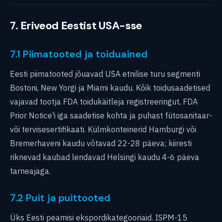
7. Eriveod Eestist USA-sse
7.1 Piimatooted ja toiduained
Eesti piimatooted jõuavad USA etnilise turu segmenti
Bostoni, New Yorgi ja Miami kaudu. Kõik toidusaadetised
vajavad tootja FDA toidukäitleja registreeringut, FDA
Prior Notice'i iga saadetise kohta ja puhast fütosanitaar-
või tervisesertifikaati. Külmkonteinerid Hamburgi või
Bremerhaveni kaudu võtavad 22-28 päeva; kiiresti
riknevad kaubad lendavad Helsingi kaudu 4-6 päeva
tarneajaga.
7.2 Puit ja puittooted
Üks Eesti peamisi ekspordikategooriaid. ISPM-15