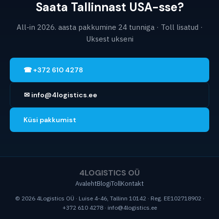
Saata Tallinnast USA-sse?
kaupade deklaratsiooni ja kinnitatud broneeringut
DG-vastuvõtja vedajaga.
All-in 2026. aasta pakkumine 24 tunniga · Toll lisatud ·
Uksest ukseni
☎ +372 610 4278
✉ info@4logistics.ee
Küsi pakkumist
4LOGISTICS OÜ
Avaleht
Blogi
Toll
Kontakt
© 2026 4Logistics OÜ · Luise 4-46, Tallinn 10142 · Reg. EE102718902 ·
+372 610 4278 · info@4logistics.ee