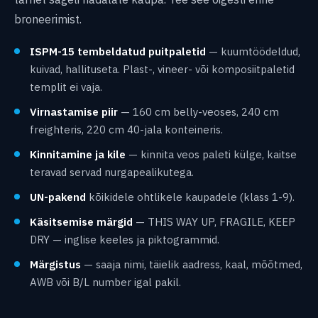
broneerimist.
ISPM-15 tembeldatud puitpaletid
— kuumtöödeldud,
kuivad, hallituseta. Plast-, vineer- või komposiitpaletid
templit ei vaja.
Virnastamise piir
— 160 cm belly-veoses, 240 cm
freighteris, 220 cm 40-jala konteineris.
Kinnitamine ja kile
— kinnita veos paleti külge, kaitse
teravad servad nurgapealikutega.
UN-pakend
kõikidele ohtlikele kaupadele (klass 1-9).
Käsitsemise märgid
— THIS WAY UP, FRAGILE, KEEP
DRY — inglise keeles ja piktogrammid.
Märgistus
— saaja nimi, täielik aadress, kaal, mõõtmed,
AWB või B/L number igal pakil.