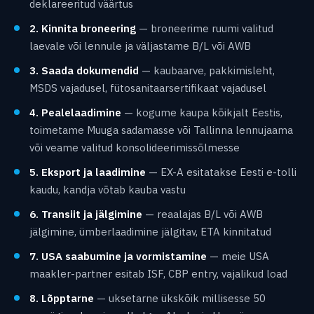
deklareeritud väärtus
2. Kinnita broneering
— broneerime ruumi valitud
laevale või lennule ja väljastame B/L või AWB
3. Saada dokumendid
— kaubaarve, pakkimisleht,
MSDS vajadusel, fütosanitaarsertifikaat vajadusel
4. Pealelaadimine
— kogume kaupa kõikjalt Eestis,
toimetame Muuga sadamasse või Tallinna lennujaama
või veame valitud konsolideerimissõlmesse
5. Eksport ja laadimine
— EX-A esitatakse Eesti e-tolli
kaudu, kandja võtab kauba vastu
6. Transiit ja jälgimine
— reaalajas B/L või AWB
jälgimine, ümberlaadimine jälgitav, ETA kinnitatud
7. USA saabumine ja vormistamine
— meie USA
maakler-partner esitab ISF, CBP entry, vajalikud load
8. Lõpptarne
— uksetarne ükskõik millisesse 50