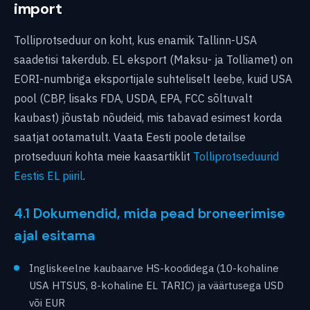
import
Tolliprotseduur on koht, kus enamik Tallinn-USA
saadetisi takerdub. EL eksport (Maksu- ja Tolliamet) on
EORI-numbriga eksportijale suhteliselt leebe, kuid USA
pool (CBP, lisaks FDA, USDA, EPA, FCC sõltuvalt
kaubast) jõustab nõudeid, mis tabavad esimest korda
saatjat ootamatult. Vaata Eesti poole detailse
protseduuri kohta meie kaasartiklit
Tolliprotseduurid
Eestis EL piiril
.
4.1 Dokumendid, mida pead broneerimise
ajal esitama
Ingliskeelne kaubaarve HS-koodidega (10-kohaline
USA HTSUS, 8-kohaline EL TARIC) ja väärtusega USD
või EUR