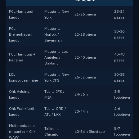
FCL Hamburgi
Muuga → New
28-34
21-26 päeva
kaudu
York
päeva
FCL
Muuga →
30-36
Bremerhaveni
Norfolk /
22-28 päeva
päeva
kaudu
Savannah
Muuga → Los
FCL Hamburg +
40-48
Angeles /
32-40 päeva
Panama
päeva
Oakland
LCL
Muuga → New
30-38
26-32 päeva
konsolideerimine
York CFS
päeva
Õhk Helsingi
TLL → JFK /
3-5
24-36 h
kaudu
MIA
tööpäeva
Õhk Frankfurdi
TLL → ORD /
4-6
30-44 h
kaudu
ATL / LAX
tööpäeva
Multimodaalne
Tallinn →
5-7
(maantee + õhk
40-54 h õhuetapp
Chicago
tööpäeva
WAW)