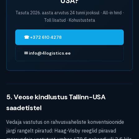
USA?
Tasuta 2026. aasta arvutus 24 tunni jooksul · All-in hind ·
Toll lisatud · Kohustusteta
☎ +372 610 4278
✉ info@4logistics.ee
5. Veose kindlustus Tallinn-USA
saadetistel
Vedaja vastutus on rahvusvaheliste konventsioonide
järgi rangelt piiratud: Haag-Visby reeglid piiravad