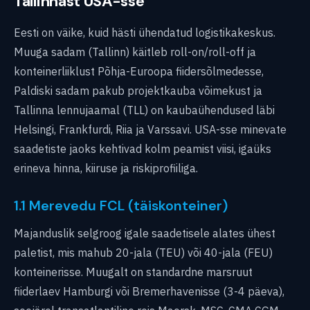
Tallinnast USA-sse
Eesti on väike, kuid hästi ühendatud logistikakeskus.
Muuga sadam (Tallinn) käitleb roll-on/roll-off ja
konteinerliiklust Põhja-Euroopa fiidersõlmedesse,
Paldiski sadam pakub projektkauba võimekust ja
Tallinna lennujaamal (TLL) on kaubaühendused läbi
Helsingi, Frankfurdi, Riia ja Varssavi. USA-sse minevate
saadetiste jaoks kehtivad kolm peamist viisi, igaüks
erineva hinna, kiiruse ja riskiprofiiliga.
1.1 Merevedu FCL (täiskonteiner)
Majanduslik selgroog igale saadetisele alates ühest
paletist, mis mahub 20-jala (TEU) või 40-jala (FEU)
konteinerisse. Muugalt on standardne marsruut
fiiderlaev Hamburgi või Bremerhavenisse (3-4 päeva),