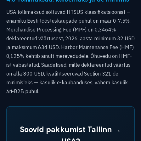
USA tollimaksud sõltuvad HTSUS klassifikatsioonist —
enamiku Eesti tööstuskaupade puhul on määr 0-7,5%.
Merchandise Processing Fee (MPF) on 0,3464%
deklareeritud väärtusest, 2026. aasta miinimum 32 USD
ja maksimum 634 USD. Harbor Maintenance Fee (HMF)
0,125% kehtib ainult merevedudele. Õhuvedu on HMF-
ist vabastatud. Saadetised, mille deklareeritud väärtus
on alla 800 USD, kvalifitseeruvad Section 321 de
minimis'eks — kasulik e-kaubanduses, vähem kasulik
äri-B2B puhul.
Soovid pakkumist Tallinn →