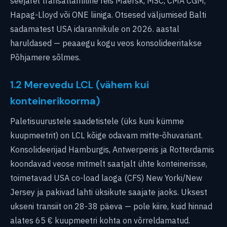
seejärel transatlantiline reis Maersk, MSC, CMA CGM,
Hapag-Lloyd või ONE liiniga. Otsesed väljumised Balti
sadamatest USA idarannikule on 2026. aastal
haruldased — peaaegu kogu veos konsolideeritakse
Põhjamere sõlmes.
1.2 Merevedu LCL (vähem kui
konteinerikoorma)
Paletisuurustele saadetistele (üks kuni kümme
kuupmeetrit) on LCL kõige odavam mitte-õhuvariant.
Konsolideerijad Hamburgis, Antwerpenis ja Rotterdamis
koondavad veose mitmelt saatjalt ühte konteinerisse,
toimetavad USA co-load laoga (CFS) New Yorki/New
Jersey ja pakivad lahti üksikute saajate jaoks. Uksest
ukseni transiit on 28-38 päeva — pole kiire, kuid hinnad
alates 65 € kuupmeetri kohta on võrreldamatud.