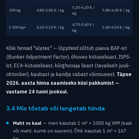
5,20-6,20 € /
300 kg
4,80-5,80 € / kg
5,80-6,90 € / kg
kg
4,70-5,60 € /
1 000 kg+
4,20-5,10 € / kg
5,40-6,50 € / kg
kg
Kõik hinnad "alates" — lõpphind sõltub päeva BAF-ist
(Bunker Adjustment Factor), õhuveo kütuselisast, ISPS-
ist, ECA-kütuselisast, kõrghooaja lisast (tavaliselt juuli-
oktoober), kaubast ja kandja vabast võimsusest.
Täpse
2026. aasta hinna saamiseks küsi pakkumist —
vastame 24 tunni jooksul.
3.4 Mis tõstab või langetab hinda
Maht vs kaal
— meri kasutab 1 m³ = 1000 kg WM (kaal
või maht, kumb on suurem). Õhk kasutab 1 m³ = 167
kg.