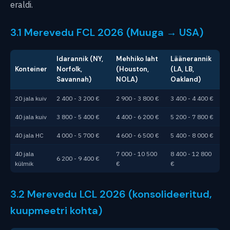
eraldi.
3.1 Merevedu FCL 2026 (Muuga → USA)
Idarannik (NY,
Mehhiko laht
Läänerannik
Konteiner
Norfolk,
(Houston,
(LA, LB,
Savannah)
NOLA)
Oakland)
20 jala kuiv
2 400 - 3 200 €
2 900 - 3 800 €
3 400 - 4 400 €
40 jala kuiv
3 800 - 5 400 €
4 400 - 6 200 €
5 200 - 7 800 €
40 jala HC
4 000 - 5 700 €
4 600 - 6 500 €
5 400 - 8 000 €
40 jala
7 000 - 10 500
8 400 - 12 800
6 200 - 9 400 €
külmik
€
€
3.2 Merevedu LCL 2026 (konsolideeritud,
kuupmeetri kohta)