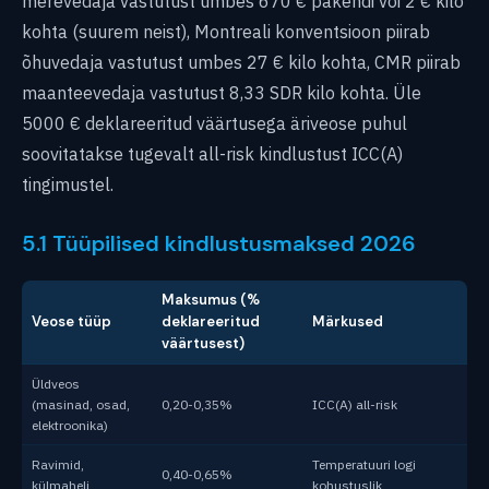
merevedaja vastutust umbes 670 € pakendi või 2 € kilo
kohta (suurem neist), Montreali konventsioon piirab
õhuvedaja vastutust umbes 27 € kilo kohta, CMR piirab
maanteevedaja vastutust 8,33 SDR kilo kohta. Üle
5000 € deklareeritud väärtusega äriveose puhul
soovitatakse tugevalt all-risk kindlustust ICC(A)
tingimustel.
5.1 Tüüpilised kindlustusmaksed 2026
Maksumus (%
Veose tüüp
deklareeritud
Märkused
väärtusest)
Üldveos
(masinad, osad,
0,20-0,35%
ICC(A) all-risk
elektroonika)
Ravimid,
Temperatuuri logi
0,40-0,65%
külmaheli
kohustuslik