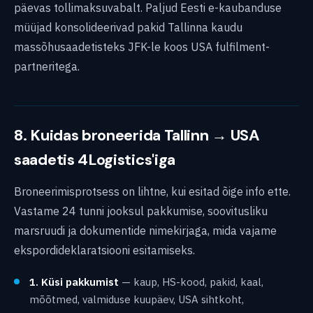
päevas tollimaksuvabalt. Paljud Eesti e-kaubanduse
müüjad konsolideerivad pakid Tallinna kaudu
massõhusaadetisteks JFK-le koos USA fulfilment-
partneritega.
8. Kuidas broneerida Tallinn → USA
saadetis 4Logistics'iga
Broneerimisprotsess on lihtne, kui esitad õige info ette.
Vastame 24 tunni jooksul pakkumise, soovitusliku
marsruudi ja dokumentide nimekirjaga, mida vajame
ekspordideklaratsiooni esitamiseks.
1. Küsi pakkumist
— kaup, HS-kood, pakid, kaal,
mõõtmed, valmiduse kuupäev, USA sihtkoht,