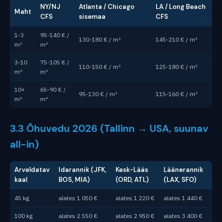
NY/NJ
Atlanta / Chicago
LA / Long Beach
Maht
CFS
sisemaa
CFS
1-3
95-140 € /
130-180 € / m³
145-210 € / m³
m³
m³
3-10
75-105 € /
110-150 € / m³
125-180 € / m³
m³
m³
10+
65-90 € /
95-130 € / m³
115-160 € / m³
m³
m³
3.3 Õhuvedu 2026 (Tallinn → USA, suunav
all-in)
Arveldatav
Idarannik (JFK,
Kesk-Lääs
Läänerannik
kaal
BOS, MIA)
(ORD, ATL)
(LAX, SFO)
45 kg
alates 1 050 €
alates 1 220 €
alates 1 440 €
100 kg
alates 2 550 €
alates 2 950 €
alates 3 400 €