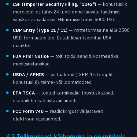
ISF (Importer Security Filing, "10+2")
— kohustuslik
mereveol, esitatav 24 tundi enne laevale laadimist
väliskorras sadamas. Hilinemise trahv: 5000 USD.
CBP Entry (Type 01 / 11)
— mitteformaalne alla 2500
USD, formaalne üle. Esitab litsentseeritud USA
maakler.
FDA Prior Notice
— toit, toidulisandid, kosmeetika,
meditsiinitarvikud.
USDA / APHIS
— puitpakend (ISPM-15 templit
kohustuslik), taime- või loomatooted.
EPA TSCA
— teatud kemikaalid, tööstuskaubad,
osoonikihti kahjustavad ained.
FCC Form 740
— raadiokiirgust väljastavad
elektroonikaseadmed.
4.3 Tollimaksud, käibemaks ja de minimis