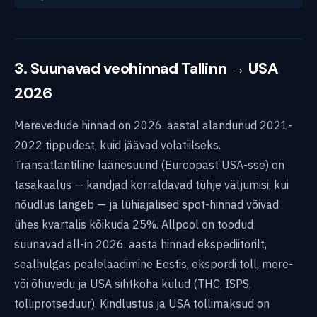
3. Suunavad veohinnad Tallinn → USA
2026
Merevedude hinnad on 2026. aastal alandunud 2021-
2022 tippudest, kuid jäävad volatiilseks.
Transatlantiline läänesuund (Euroopast USA-sse) on
tasakaalus — kandjad korraldavad tühje väljumisi, kui
nõudlus langeb — ja lühiajalised spot-hinnad võivad
ühes kvartalis kõikuda 25%. Allpool on toodud
suunavad all-in 2026. aasta hinnad ekspediitorilt,
sealhulgas pealelaadimine Eestis, ekspordi toll, mere-
või õhuvedu ja USA sihtkoha kulud (THC, ISPS,
tolliprotseduur). Kindlustus ja USA tollimaksud on