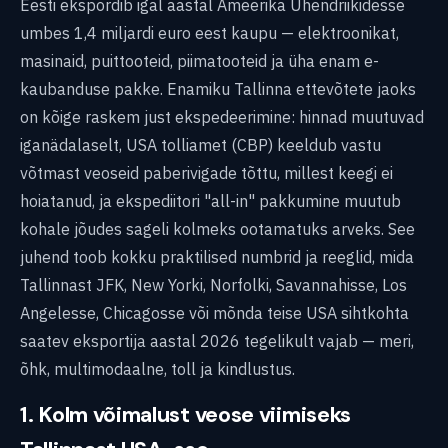
Eesti ekspordib igal aastal Ameerika Ühendriikidesse
umbes 1,4 miljardi euro eest kaupu — elektroonikat,
masinaid, puittooteid, piimatooteid ja üha enam e-
kaubanduse pakke. Enamiku Tallinna ettevõtete jaoks
on kõige raskem just ekspedeerimine: hinnad muutuvad
iganädalaselt, USA tolliamet (CBP) keeldub vastu
võtmast veoseid paberivigade tõttu, millest keegi ei
hoiatanud, ja ekspediitori "all-in" pakkumine muutub
kohale jõudes sageli kolmeks ootamatuks arveks. See
juhend toob kokku praktilised numbrid ja reeglid, mida
Tallinnast JFK, New Yorki, Norfolki, Savannahisse, Los
Angelesse, Chicagosse või mõnda teise USA sihtkohta
saatev eksportija aastal 2026 tegelikult vajab — meri,
õhk, multimodaalne, toll ja kindlustus.
1. Kolm võimalust veose viimiseks