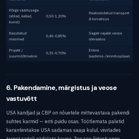
Kõrge väärtusega
Heakskiidetud transport
(ehted, kellad,
0,50-1,20%
& turvalisus
kunst)
Kasutatud
Sageli vajalik veose
0,45-0,85%
masinad
ülevaatus
Projekt /
Eriline
0,35-0,70%
suurmõõtmeline
laadimis-/kinnitusplaan
6. Pakendamine, märgistus ja veose
vastuvõtt
USA kandjad ja CBP on nõuetele mittevastava pakendi
suhtes karmid — eriti puidu osas. Töötlemata paletid
karantiinitakse USA sadamas saaja kulul, viivitades
tarnet sageli nädalate kaupa. Tee see õigesti enne