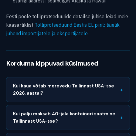
osariigi aadressi, sealhulgas Alaska ja Hawaii
Eesti poole tolliprotseduuride detailse juhise leiad meie
kaasartiklist
Tolliprotseduurid Eestis EL piiril: täielik
juhend importijatele ja eksportijatele
.
Korduma kippuvad küsimused
Kui kaua võtab merevedu Tallinnast USA-sse
2026. aastal?
FCL-veod Muugalt või Riia/Klaipeda kaudu USA
idarannikule (New York, Norfolk, Savannah,
Kui palju maksab 40-jala konteineri saatmine
Charleston) võtavad 18-26 päeva sadamast
Tallinnast USA-sse?
sadamasse. LCL Hamburgi, Antwerpeni või
All-in FCL hinnad 2026. aastal on 3800-5400 eurot
Rotterdami kaudu võtab uksest ukseni 28-38 päeva.