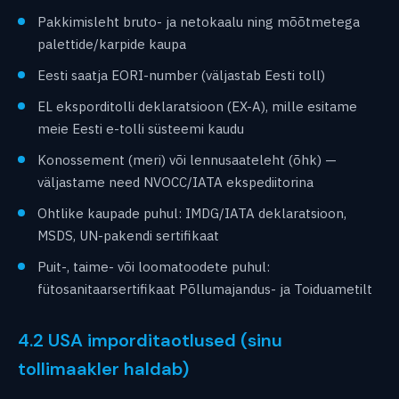
Pakkimisleht bruto- ja netokaalu ning mõõtmetega
palettide/karpide kaupa
Eesti saatja EORI-number (väljastab Eesti toll)
EL eksporditolli deklaratsioon (EX-A), mille esitame
meie Eesti e-tolli süsteemi kaudu
Konossement (meri) või lennusaateleht (õhk) —
väljastame need NVOCC/IATA ekspediitorina
Ohtlike kaupade puhul: IMDG/IATA deklaratsioon,
MSDS, UN-pakendi sertifikaat
Puit-, taime- või loomatoodete puhul:
fütosanitaarsertifikaat Põllumajandus- ja Toiduametilt
4.2 USA imporditaotlused (sinu
tollimaakler haldab)