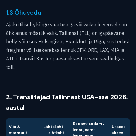
1.3 Õhuvedu
Ajakriitilisele, kõrge väärtusega või väiksele veosele on
õhk ainus mõistlik valik. Tallinnal (TLL) on igapäevane
belly-võimsus Helsingisse, Frankfurti ja Riiga, kust edasi
freighter või laiakerekas lennuk JFK, ORD, LAX, MIA ja
ATL-i. Transiit 3-6 tööpäeva uksest ukseni, sealhulgas
toll.
2. Transiitajad Tallinnast USA-sse 2026.
aastal
Sadam-sadam /
Viis &
Lähtekoht
Uksest
lennujaam-
marsruut
→ sihtkoht
ukseni
lennujaam