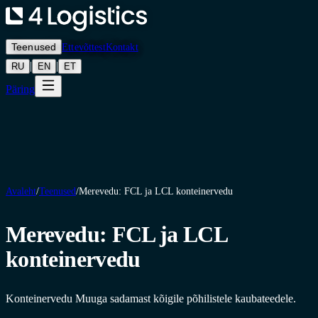
Teenused
Ettevõttest
Kontakt
|
|
RU
EN
ET
Päring
Avaleht
/
Teenused
/
Merevedu: FCL ja LCL konteinervedu
Merevedu: FCL ja LCL
konteinervedu
Konteinervedu Muuga sadamast kõigile põhilistele kaubateedele.