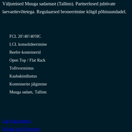
Väljumised Muuga sadamast (Tallinn). Partnerlused juhtivate
laevaettevõtetega. Regulaarsed broneerimine kõigil põhisuundadel.
FCL 20'/40'/40'HC
LCL konsolideerimine
Reefer-konteinerid
Open Top / Flat Rack
Tollivormistus
Kaubakindlustus
Konteinerite jälgimine
Muuga sadam, Tallinn
Saa pakkumine
WhatsApp
Telegram