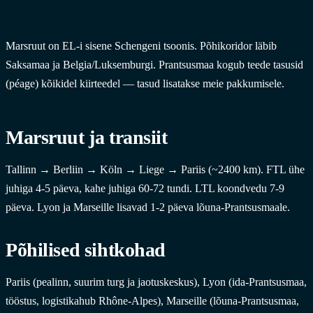
Marsruut on EL-i sisene Schengeni tsoonis. Põhikoridor läbib
Saksamaa ja Belgia/Luksemburgi. Prantsusmaa kogub teede tasusid
(péage) kõikidel kiirteedel — tasud lisatakse meie pakkumisele.
Marsruut ja transiit
Tallinn → Berliin → Köln → Liege → Pariis (~2400 km). FTL ühe
juhiga 4-5 päeva, kahe juhiga 60-72 tundi. LTL koondvedu 7-9
päeva. Lyon ja Marseille lisavad 1-2 päeva lõuna-Prantsusmaale.
Põhilised sihtkohad
Pariis (pealinn, suurim turg ja jaotuskeskus), Lyon (ida-Prantsusmaa,
tööstus, logistikahub Rhône-Alpes), Marseille (lõuna-Prantsusmaa,