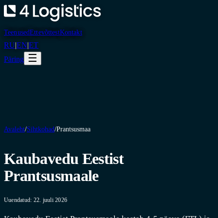
Teenused
Ettevõttest
Kontakt
RU
|
EN
|
ET
☰
Päring
Avaleht
/
Sihtkohad
/
Prantsusmaa
Kaubavedu Eestist
Prantsusmaale
Uuendatud: 22. juuli 2026