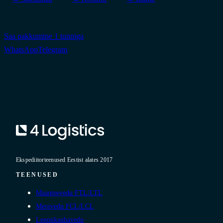
Saa pakkumine 1 tunniga
WhatsApp
Telegram
Ekspediitorteenused Eestist alates 2017
TEENUSED
Maanteevedu FTL/LTL
Merevedu FCL/LCL
Lennukaubavedu