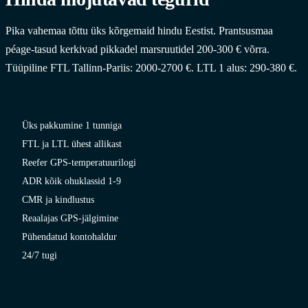
Pika vahemaa tõttu üks kõrgemaid hindu Eestist. Prantsusmaa
péage-tasud kerkivad pikkadel marsruutidel 200-300 € võrra.
Tüüpiline FTL Tallinn-Pariis: 2000-2700 €. LTL 1 alus: 290-380 €.
Üks pakkumine 1 tunniga
FTL ja LTL ühest allikast
Reefer GPS-temperatuurilogi
ADR kõik ohuklassid 1-9
CMR ja kindlustus
Reaalajas GPS-jälgimine
Pühendatud kontohaldur
24/7 tugi