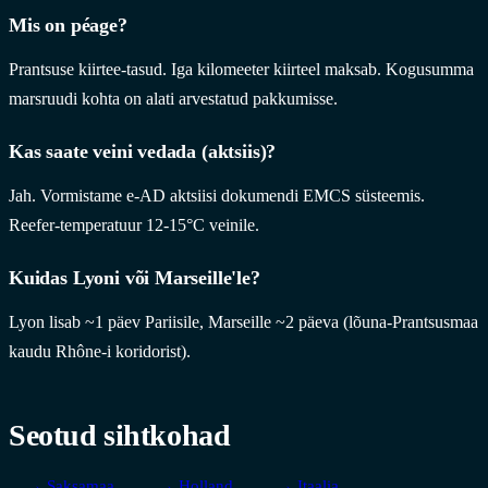
Mis on péage?
Prantsuse kiirtee-tasud. Iga kilomeeter kiirteel maksab. Kogusumma
marsruudi kohta on alati arvestatud pakkumisse.
Kas saate veini vedada (aktsiis)?
Jah. Vormistame e-AD aktsiisi dokumendi EMCS süsteemis.
Reefer-temperatuur 12-15°C veinile.
Kuidas Lyoni või Marseille'le?
Lyon lisab ~1 päev Pariisile, Marseille ~2 päeva (lõuna-Prantsusmaa
kaudu Rhône-i koridorist).
Seotud sihtkohad
→ Saksamaa
→ Holland
→ Itaalia