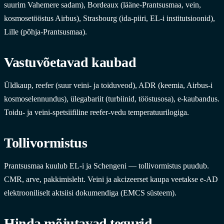
suurim Vahemere sadam), Bordeaux (lääne-Prantsusmaa, vein,
kosmosetööstus Airbus), Strasbourg (ida-piiri, EL-i institutsioonid),
Lille (põhja-Prantsusmaa).
Vastuvõetavad kaubad
Üldkaup, reefer (suur veini- ja toiduveod), ADR (keemia, Airbus-i
kosmoselennundus), ülegabariit (turbiinid, tööstusosa), e-kaubandus.
Toidu- ja veini-spetsiifiline reefer-vedu temperatuurilogiga.
Tollivormistus
Prantsusmaa kuulub EL-i ja Schengeni — tollivormistus puudub.
CMR, arve, pakkimisleht. Veini ja akcizeerset kaupa veetakse e-AD
elektrooniliselt aktsiisi dokumendiga (EMCS süsteem).
Hinda mõjutavad tegurid