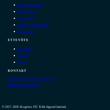
Temperatuurivedu
Tollivormistus
Laoteenused
Ohtlikud kaubad ADR
Projektveos
ETTEVÕTE
Ettevõttest
Kontakt
Päring
KONTAKT
info@4logistics.ee
+372 610 4278
WhatsApp
Telegram
© 2017–2026 4Logistics OÜ. Kõik õigused kaitstud.