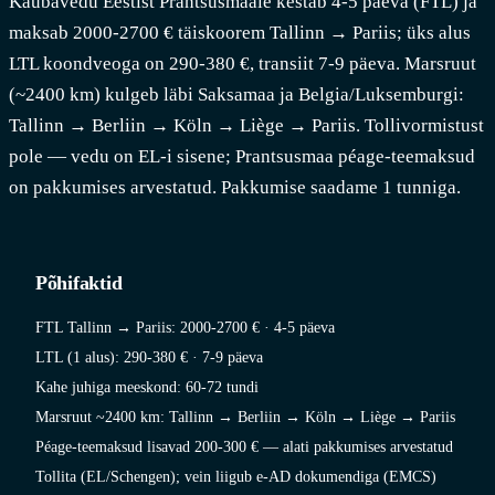
Kaubavedu Eestist Prantsusmaale kestab 4-5 päeva (FTL) ja
maksab 2000-2700 € täiskoorem Tallinn → Pariis; üks alus
LTL koondveoga on 290-380 €, transiit 7-9 päeva. Marsruut
(~2400 km) kulgeb läbi Saksamaa ja Belgia/Luksemburgi:
Tallinn → Berliin → Köln → Liège → Pariis. Tollivormistust
pole — vedu on EL-i sisene; Prantsusmaa péage-teemaksud
on pakkumises arvestatud. Pakkumise saadame 1 tunniga.
Põhifaktid
FTL Tallinn → Pariis: 2000-2700 € · 4-5 päeva
LTL (1 alus): 290-380 € · 7-9 päeva
Kahe juhiga meeskond: 60-72 tundi
Marsruut ~2400 km: Tallinn → Berliin → Köln → Liège → Pariis
Péage-teemaksud lisavad 200-300 € — alati pakkumises arvestatud
Tollita (EL/Schengen); vein liigub e-AD dokumendiga (EMCS)