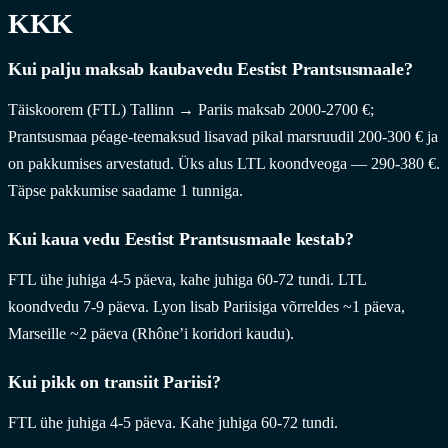
KKK
Kui palju maksab kaubavedu Eestist Prantsusmaale?
Täiskoorem (FTL) Tallinn → Pariis maksab 2000-2700 €;
Prantsusmaa péage-teemaksud lisavad pikal marsruudil 200-300 € ja
on pakkumises arvestatud. Üks alus LTL koondveoga — 290-380 €.
Täpse pakkumise saadame 1 tunniga.
Kui kaua vedu Eestist Prantsusmaale kestab?
FTL ühe juhiga 4-5 päeva, kahe juhiga 60-72 tundi. LTL
koondvedu 7-9 päeva. Lyon lisab Pariisiga võrreldes ~1 päeva,
Marseille ~2 päeva (Rhône’i koridori kaudu).
Kui pikk on transiit Pariisi?
FTL ühe juhiga 4-5 päeva. Kahe juhiga 60-72 tundi.