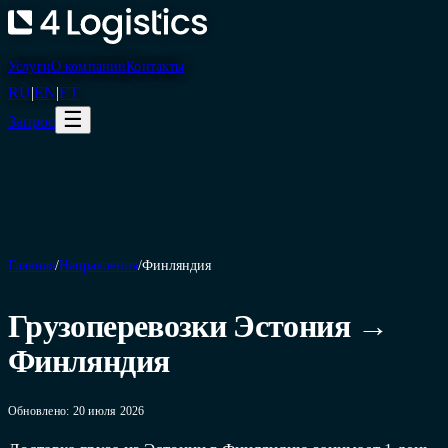
Услуги
О компании
Контакты
RU
|
EN
|
ET
☰
Запрос
Главная
/
Направления
/
Финляндия
Грузоперевозки Эстония →
Финляндия
Обновлено: 20 июля 2026